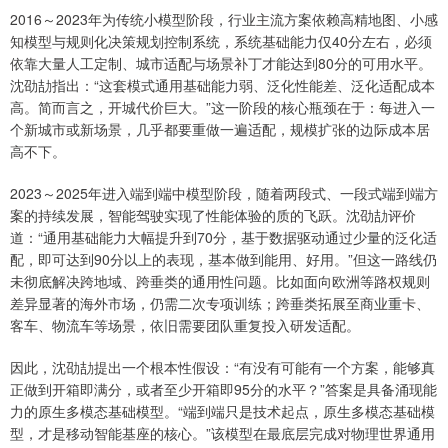
2016～2023年为传统小模型阶段，行业主流方案依赖高精地图、小感
知模型与规则化决策规划控制系统，系统基础能力仅40分左右，必须
依靠大量人工定制、城市适配与场景补丁才能达到80分的可用水平。
沈劭劼指出：“这套模式通用基础能力弱、泛化性能差、泛化适配成本
高。简而言之，开城代价巨大。”这一阶段的核心瓶颈在于：每进入一
个新城市或新场景，几乎都要重做一遍适配，规模扩张的边际成本居
高不下。
2023～2025年进入端到端中模型阶段，随着两段式、一段式端到端方
案的持续发展，智能驾驶实现了性能体验的质的飞跃。沈劭劼评价
道：“通用基础能力大幅提升到70分，基于数据驱动通过少量的泛化适
配，即可达到90分以上的表现，基本做到能用、好用。”但这一路线仍
未彻底解决跨地域、跨垂类的通用性问题。比如面向欧洲等路权规则
差异显著的海外市场，仍需二次专项训练；跨垂类拓展至商业重卡、
客车、物流车等场景，依旧需要团队重复投入研发适配。
因此，沈劭劼提出一个根本性假设：“有没有可能有一个方案，能够真
正做到开箱即满分，或者至少开箱即95分的水平？”答案是具备涌现能
力的原生多模态基础模型。“端到端只是技术起点，原生多模态基础模
型，才是移动智能基座的核心。”该模型在最底层完成对物理世界通用