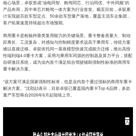
核心场景，卓驭形成“油电同智、舱驾同芯、行泊同优、中外同频”的
产品布局，其中单芯片舱驾一体方案为行业首发。截至目前，卓驭累
计实现超百款车型定点、50余款车型量产落地，覆盖主流车企集团，
客户拓展速度持续超出市场预期。
商用重卡是检验跨垂类复用能力的关键场景。重卡整备质量大、制动
距离长、工况复杂，对感知与控制精度要求远高于乘用车，传统方案
难以直接迁移。卓驭依托同一基座模型快速完成能力迁移，推出高悟
性端到端4.0重卡方案，采用与乘用车同源的控制器及算力平台，搭配
自研激目系统，成为业内首个满足组合驾驶辅助强制性标准的商用车
重卡解决方案。
“该方案可满足国家强制性标准，也是业内首个通过强标的商用车重卡
解决方案。”沈劭劼表示，目前卓驭已覆盖国内重卡Top 6品牌，多款
量产车型将自2026年6月起陆续上市。