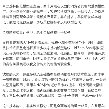
卓驭选择的是模型基座层，而非局限在仅面向消费者的智驾垂类模型
层。这一选择的商业逻辑在于：客户转换成本高，一旦接入，替换意
味着重新适配全场景；规模效应显著，客户越多，单位研发成本越
低；数据飞轮效应强，多场景数据持续反哺模型迭代。
全域跨垂类量产落地，筑牢全栈硬核竞争壁垒
在行业普遍陷入“升级必增成本、规模化商业落地难”的困境时，卓驭
从技术底层坚定选择原生多模态基础模型路线，以Zero Shot零数据知
识迁移为核心能力，实现全场景通用、低适配、快落地，并率先完成
乘用车、商用重卡、L4无人物流等的多载体量产闭环，成为业内少有
的具备跨垂类规模化交付能力的智能驾驶企业。
沈劭劼认为，原生多模态基础模型是移动物理AI的技术底座，而非单
一智驾模型，以Zero Shot零数据迁移为核心，带来三大价值。一是跨
车型开箱即用，乘用车NOA快速迁移重卡/物流车，研发周期大幅缩
短；二是全球零泛化，预训练适配各国交规与驾驶习惯，轻松全球
化；三是全场景通用，铺装/非铺装、室内外全覆盖，天地一体适配。
这一技术能力并非实验室概念，而是全面落地为量产成果。在乘用车