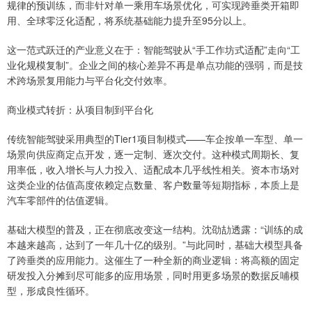
规律的预训练，而非针对单一乘用车场景优化，可实现跨垂类开箱即
用、全球零泛化适配，将系统基础能力提升至95分以上。
这一范式跃迁的产业意义在于：智能驾驶从“手工作坊式适配”走向“工
业化规模复制”。企业之间的核心差异不再是单点功能的强弱，而是技
术跨场景复用能力与平台化交付效率。
商业模式转折：从项目制到平台化
传统智能驾驶采用典型的Tier1项目制模式——车企按单一车型、单一
场景向供应商定点开发，逐一定制、逐次交付。这种模式周期长、复
用率低，收入增长与人力投入、适配成本几乎线性相关。资本市场对
这类企业的估值高度依赖定点数量、客户数量等短期指标，本质上是
汽车零部件的估值逻辑。
基础大模型的普及，正在彻底改变这一结构。沈劭劼透露：“训练的成
本越来越高，达到了一年几十亿的级别。”与此同时，基础大模型具备
了跨垂类的应用能力。这催生了一种全新的商业逻辑：将高额的固定
研发投入分摊到尽可能多的应用场景，同时用更多场景的数据反哺模
型，形成良性循环。