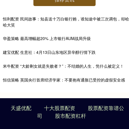
恒利配资 民间故事：知县送十万白银行贿，谁知途中被三次调包，却哈
哈大笑
华盈策略 最高增幅超20% 上市银行AUM战局升级
建宝优配 生意社：4月13日山东地区异辛醇行情下跌
米牛配资 “大龄剩女就是失败者？”：不结婚的人生，凭什么被定义！
恒信策略 英国央行首席经济学家：不要抱有通胀已受控的虚假安全感
天盛优配
十大股票配资
股票配资靠谱公
司
股市配资杠杆