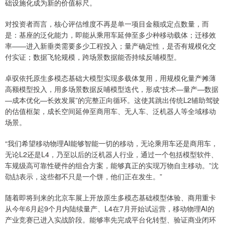
础设施化成为新的价值标尺。
对投资者而言，核心评估维度不再是单一项目金额或定点数量，而
是：基座的泛化能力，即能从乘用车延伸至多少种移动载体；迁移效
率——进入新垂类需要多少工程投入；量产确定性，是否有规模化交
付实证；数据飞轮规模，跨场景数据能否持续反哺模型。
卓驭依托原生多模态基础大模型实现多载体复用，用规模化量产摊薄
高额模型投入，用多场景数据反哺模型迭代，形成“技术—量产—数据
—成本优化—长效发展”的完整正向循环。这使其跳出传统L2辅助驾驶
的估值框架，成长空间延伸至商用车、无人车、泛机器人等全域移动
场景。
“我们希望移动物理AI能够智能一切的移动，无论乘用车还是商用车，
无论L2还是L4，乃至以后的泛机器人行业，通过一个包括模型软件、
车规级高可靠性硬件的组合方案，能够真正的实现万物自主移动。”沈
劭劼表示，这些都不只是一个饼，他们正在发生。”
随着即将到来的北京车展上开放原生多模态基础模型体验、商用重卡
从今年6月起9个月内陆续量产、L4在7月开始试运营，移动物理AI的
产业竞赛已进入实战阶段。能够率先完成平台化转型、验证商业闭环