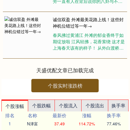
旁一直有人在背后说你的八卦与不
是，所以应该疏远一些损友才对。不
过也要反省一下自己，是否本身的
诚信双盈 外滩最美花路上线！这些封
态....
神机位错过等一年→
春风拂过黄浦江 外滩的郁金香终于如
期绽放啦 江风轻拂，花香萦绕 这才是
上海春天该有的样子！ 从外白渡桥到
中山东一路 大片郁金香铺成绚烂花带
带来了花香和泥土的清....
天盛优配文章已加载完成
个股实时涨跌榜
个股跌幅
个股流入
个股流出
换手率
个股涨幅
排名
名称
最新价
涨幅
换手率
1
N津富
37.49
114.72%
77.46%