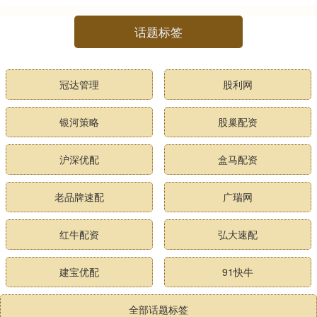
话题标签
冠达管理
股利网
银河策略
股巢配资
沪深优配
盒马配资
老品牌速配
广瑞网
红牛配资
弘大速配
建宝优配
91快牛
全部话题标签