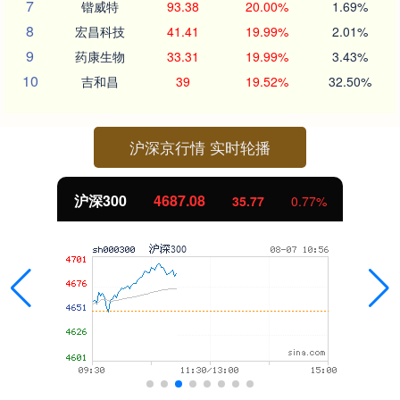
7
锴威特
93.38
20.00%
1.69%
8
宏昌科技
41.41
19.99%
2.01%
9
药康生物
33.31
19.99%
3.43%
10
吉和昌
39
19.52%
32.50%
沪深京行情 实时轮播
深300
4687.08
35.77
0.77%