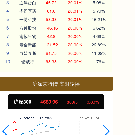
3
近岸蛋白
46.72
20.01%
5.08%
4
毕得医药
61.6
20.01%
5.79%
5
一博科技
53.33
20.01%
16.21%
6
方邦股份
146.16
20.00%
6.62%
7
南模生物
42.9
20.00%
4.68%
8
泰金新能
131.52
20.00%
22.89%
9
百普赛斯
64.75
20.00%
11.09%
10
锴威特
93.38
20.00%
1.76%
沪深京行情 实时轮播
沪深300
4689.96
北
38.65
0.83%