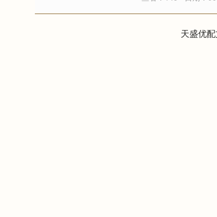
天盛优配
上证指数
3919.51
20
1.27%
19.16
0.