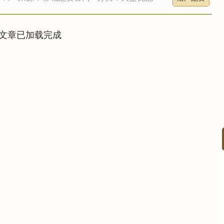
文章已加载完成
深证成指
14295.08
49%
184.96
1.31%