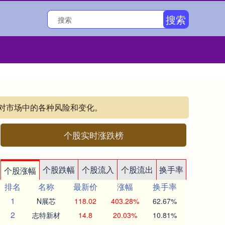
搜索
应对市场中的各种风险和变化。
个股实时涨跌榜
个股跌幅
个股流入
个股流出
换手率
个股涨幅
排名
名称
最新价
涨幅
换手率
1
N展芯
118.02
403.28%
62.67%
2
志特新材
14.8
20.03%
10.81%